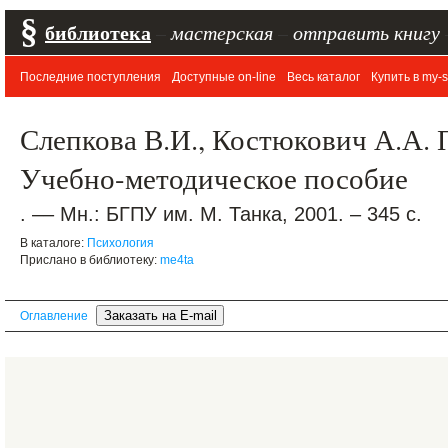
§
библиотека
–
мастерская
–
отправить книгу
Последние поступления
Доступные on-line
Весь каталог
Купить в my-s
Слепкова В.И., Костюкович А.А. 
Учебно-методическое пособие
. –– Мн.: БГПУ им. М. Танка, 2001. – 345 с.
В каталоге:
Психология
Прислано в библиотеку:
me4ta
Оглавление