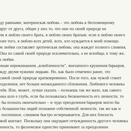
жду равными; материнская любовь – это любовь к беспомощному
руг от друга, общее у них то, что они по своей природе не
и я люблю своего брата, я люблю своих братьев; если я люблю своего
олее того, я люблю всех детей, всех, кто нуждается в моей помощи.
 любви составляет эротическая любовь; она жаждет полного слияния,
Она по самой своей природе исключительна, а не всеобща; к тому же,
а любви.
бурным переживанием „влюбленности", внезапного крушения барьеров,
жду двумя чужими людьми. Но, как было отмечено ранее, это
амой своей природе кратковременно. После того, как чужой станет
реодоления, нет больше неожиданного сближения. Любимого человека
ебя. Или, может, лучше сказать – познаешь так же мало, как самого
ека шло е глубь, если бы познавалась бесконечность его личности, то
о бы познать окончательно – и чудо преодоления барьеров могло бы
у большинства людей познание собственной личности, так же как и
 поспешное, слишком быстро исчерпывается. Для них близость
ловой контакт. Поскольку они ощущают отчужденность другого человека
енность, то физическое единство принимают за преодоление