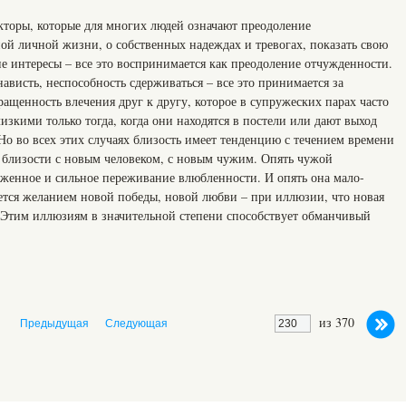
кторы, которые для многих людей означают преодоление
ой личной жизни, о собственных надеждах и тревогах, показать свою
ие интересы – все это воспринимается как преодоление отчужденности.
ависть, неспособность сдерживаться – все это принимается за
ащенность влечения друг к другу, которое в супружеских парах часто
зкими только тогда, когда они находятся в постели или дают выход
Но во всех этих случаях близость имеет тенденцию с течением времени
ки близости с новым человеком, с новым чужим. Опять чужой
яженное и сильное переживание влюбленности. И опять она мало-
ается желанием новой победы, новой любви – при иллюзии, что новая
. Этим иллюзиям в значительной степени способствует обманчивый
из 370
Предыдущая
Следующая