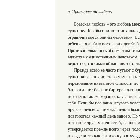
в. Эротическая любовь
Братская любовь – это любовь ме
существу. Как бы они ни отличались д
ограничиваются одним человеком. Есл
ребенка, я люблю всех своих детей; б
Противоположность обоим этим типам
единства с единственным человеком. 
вероятно, это самая обманчивая форм
Прежде всего ее часто путают с 
существовавших до этого момента ме
переживание внезапной близости по с
близким, нет больше барьеров для п
познаешь так же хорошо, как самого с
себя. Если бы познание другого челов
другого человека никогда нельзя был
повторяться каждый день заново. Но 
познание других личностей, слишком
утверждается прежде всего через по
прежде всего как физическую отчужд