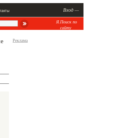
Вход —
такты
Я.Поиск по
сайту
ие
Реклама