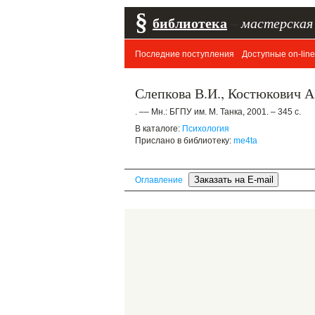
§
библиотека
–
мастерская
Последние поступления
Доступные on-line
Слепкова В.И., Костюкович А
. –– Мн.: БГПУ им. М. Танка, 2001. – 345 с.
В каталоге:
Психология
Прислано в библиотеку:
me4ta
Оглавление