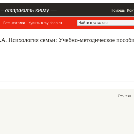
–
отправить книгу
—
Помощь
Кон
Весь каталог
Купить в my-shop.ru
.А. Психология семьи: Учебно-методическое пособ
Стр. 230