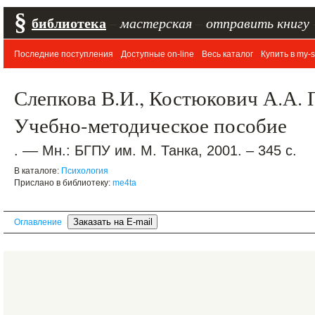
§
библиотека
–
мастерская
–
отправить книгу
Последние поступления
Доступные on-line
Весь каталог
Купить в my-s
Слепкова В.И., Костюкович А.А. 
Учебно-методическое пособие
. –– Мн.: БГПУ им. М. Танка, 2001. – 345 с.
В каталоге:
Психология
Прислано в библиотеку:
me4ta
Оглавление