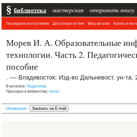
§
библиотека
–
мастерская
–
отправить книгу
Последние поступления
Доступные on-line
Весь каталог
Купить в my-s
Морев И. А. Образовательные и
технологии. Часть 2. Педагогиче
пособие
. –– Владивосток: Изд-во Дальневост. ун-та, 2
В каталоге:
Педагогика
Прислано в библиотеку:
morev
Оглавление