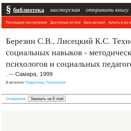
§
библиотека
–
мастерская
–
отправить книгу
Последние поступления
Доступные on-line
Весь каталог
Купить в my-s
Березин С.В., Лисецкий К.С. Тех
социальных навыков - методическ
психологов и социальных педаго
. -- Самара, 1999
В каталоге:
Педагогика
,
Психология
Оглавление