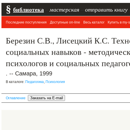
§
библиотека
–
мастерская
–
отправить книгу
Последние поступления
Доступные on-line
Весь каталог
Купить в my-s
Березин С.В., Лисецкий К.С. Тех
социальных навыков - методическ
психологов и социальных педаго
. -- Самара, 1999
В каталоге:
Педагогика
,
Психология
Оглавление