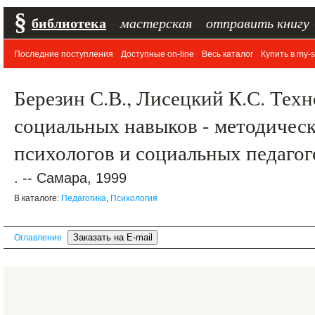
§
библиотека
–
мастерская
–
отправить книгу
Последние поступления
Доступные on-line
Весь каталог
Купить в my-s
Березин С.В., Лисецкий К.С. Тех
социальных навыков - методическ
психологов и социальных педаго
. -- Самара, 1999
В каталоге:
Педагогика
,
Психология
Оглавление