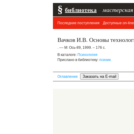
§
библиотека
–
мастерская
Последние поступления
Доступные on-line
Вачков И.В. Основы технолог
. –– М: Ось-89, 1999. – 176 с.
В каталоге:
Психология
Прислано в библиотеку:
психик
Оглавление