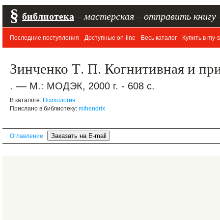
§
библиотека
–
мастерская
–
отправить книгу
Последние поступления
Доступные on-line
Весь каталог
Купить в my-s
Зинченко Т. П. Когнитивная и пр
. –– М.: МОДЭК, 2000 г. - 608 с.
В каталоге:
Психология
Прислано в библиотеку:
mihendrix
Оглавление