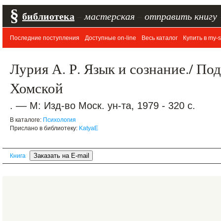
§
библиотека
–
мастерская
–
отправить книгу
Последние поступления
Доступные on-line
Весь каталог
Купить в my-s
Лурия А. Р. Язык и сознание./ Под
Хомской
. –– М: Изд-во Моск. ун-та, 1979 - 320 с.
В каталоге:
Психология
Прислано в библиотеку:
KatyaE
Книга