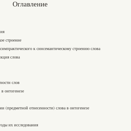
Оглавление
ния
кое строение
 симпрактического к синсемантическому строению слова
нкция слова
ности слов
 в онтогенезе
и (предметной отнесенности) слова в онтогенезе
тоды их исследования