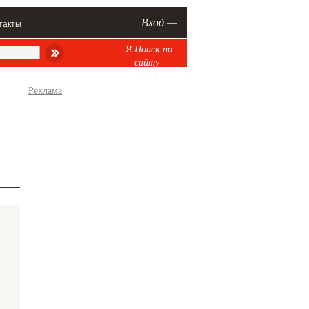
Вход —
такты
Я.Поиск по
сайту
Реклама