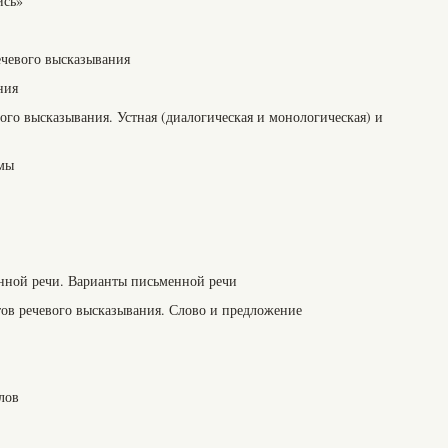
ись»
ечевого высказывания
ния
го высказывания. Устная (диалогическая и монологическая) и
рмы
нной речи. Варианты письменной речи
ов речевого высказывания. Слово и предложение
лов