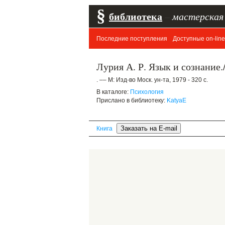
§
библиотека
–
мастерская
Последние поступления
Доступные on-line
Лурия А. Р. Язык и сознание.
. –– М: Изд-во Моск. ун-та, 1979 - 320 с.
В каталоге:
Психология
Прислано в библиотеку:
KatyaE
Книга