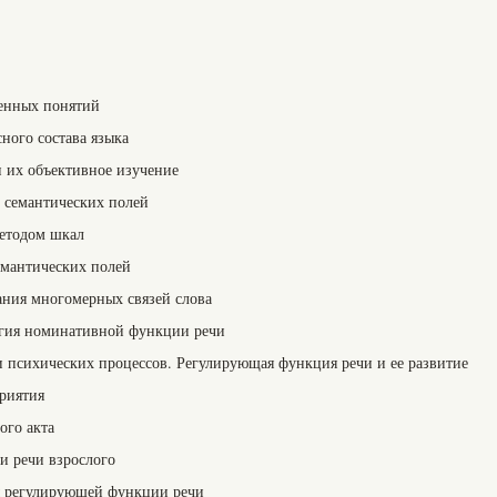
енных понятий
ного состава языка
 их объективное изучение
ки семантических полей
етодом шкал
емантических полей
ния многомерных связей слова
гия номинативной функции речи
и психических процессов. Регулирующая функция речи и ее развитие
приятия
ого акта
и речи взрослого
ы регулирующей функции речи