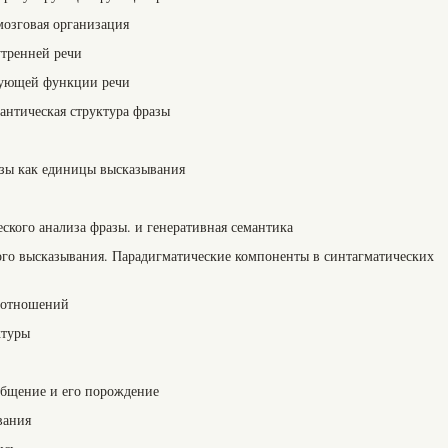
мозговая организация
утренней речи
рующей функции речи
антическая структура фразы
азы как единицы высказывания
ского анализа фразы. и генеративная семантика
го высказывания. Парадигматические компоненты в синтагматических
 отношений
ктуры
общение и его порождение
вания