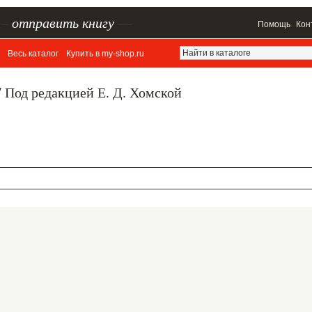
–
отправить книгу
—
Помощь
Кон
Весь каталог
Купить в my-shop.ru
/ Под редакцией Е. Д. Хомской