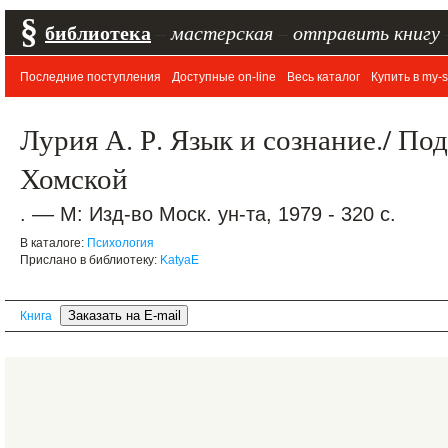
§
библиотека
–
мастерская
–
отправить книгу
Последние поступления
Доступные on-line
Весь каталог
Купить в my-s
Лурия А. Р. Язык и сознание./ Под
Хомской
. –– М: Изд-во Моск. ун-та, 1979 - 320 с.
В каталоге:
Психология
Прислано в библиотеку:
KatyaE
Книга