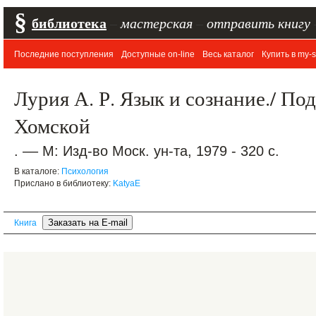
§
библиотека
–
мастерская
–
отправить книгу
Последние поступления
Доступные on-line
Весь каталог
Купить в my-s
Лурия А. Р. Язык и сознание./ Под
Хомской
. –– М: Изд-во Моск. ун-та, 1979 - 320 с.
В каталоге:
Психология
Прислано в библиотеку:
KatyaE
Книга