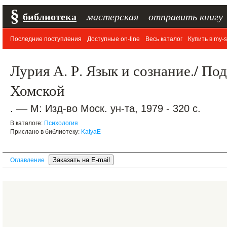
§
библиотека
–
мастерская
–
отправить книгу
Последние поступления
Доступные on-line
Весь каталог
Купить в my-s
Лурия А. Р. Язык и сознание./ Под
Хомской
. –– М: Изд-во Моск. ун-та, 1979 - 320 с.
В каталоге:
Психология
Прислано в библиотеку:
KatyaE
Оглавление