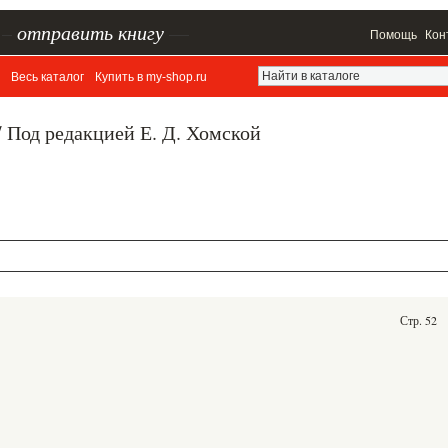
–
отправить книгу
—
Помощь
Кон
Весь каталог
Купить в my-shop.ru
/ Под редакцией Е. Д. Хомской
Стр. 52