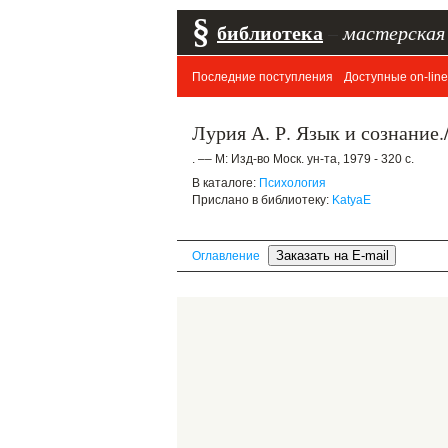
§
библиотека
–
мастерская
Последние поступления
Доступные on-line
Лурия А. Р. Язык и сознание.
. –– М: Изд-во Моск. ун-та, 1979 - 320 с.
В каталоге:
Психология
Прислано в библиотеку:
KatyaE
Оглавление