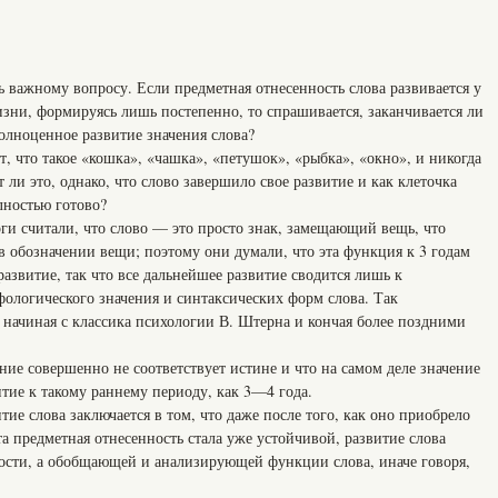
ь важному вопросу. Если предметная отнесенность слова развивается у
изни, формируясь лишь постепенно, то спрашивается, заканчивается ли
олноценное развитие значения слова?
т, что такое «кошка», «чашка», «петушок», «рыбка», «окно», и никогда
т ли это, однако, что слово завершило свое развитие и как клеточка
лностью готово?
ги считали, что слово — это просто знак, замещающий вещь, что
в обозначении вещи; поэтому они думали, что эта функция к 3 годам
развитие, так что все дальнейшее развитие сводится лишь к
ологического значения и синтаксических форм слова. Так
, начиная с классика психологии В. Штерна и кончая более поздними
ение совершенно не соответствует истине и что на самом деле значение
итие к такому раннему периоду, как 3—4 года.
тие слова заключается в том, что даже после того, как оно приобрело
а предметная отнесенность стала уже устойчивой, развитие слова
ности, а обобщающей и анализирующей функции слова, иначе говоря,