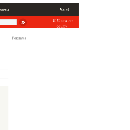
Вход —
такты
Я.Поиск по
сайту
Реклама