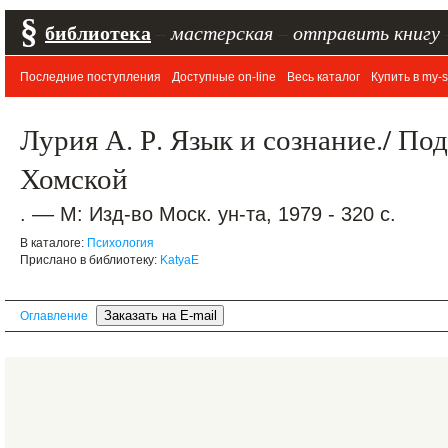
§
библиотека
–
мастерская
–
отправить книгу
Последние поступления
Доступные on-line
Весь каталог
Купить в my-s
Лурия А. Р. Язык и сознание./ Под
Хомской
. –– М: Изд-во Моск. ун-та, 1979 - 320 с.
В каталоге:
Психология
Прислано в библиотеку:
KatyaE
Оглавление