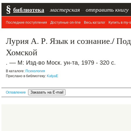
§
библиотека
–
мастерская
–
отправить книгу
Последние поступления
Доступные on-line
Весь каталог
Купить в my-s
Лурия А. Р. Язык и сознание./ Под
Хомской
. –– М: Изд-во Моск. ун-та, 1979 - 320 с.
В каталоге:
Психология
Прислано в библиотеку:
KatyaE
Оглавление