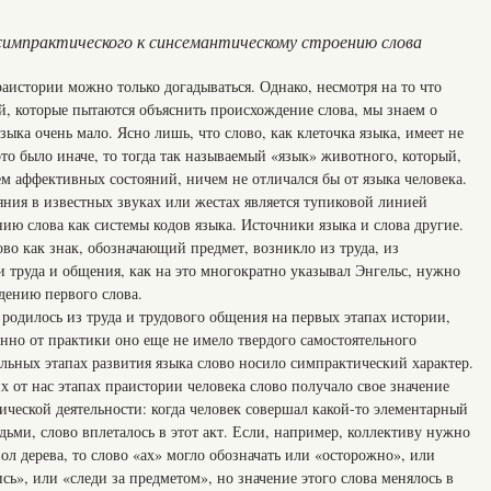
импрактического к синсемантическому строению слова
аистории можно только догадываться. Однако, несмотря на то что
й, которые пытаются объяснить происхождение слова, мы знаем о
ыка очень мало. Ясно лишь, что слово, как клеточка языка, имеет не
то было иначе, то тогда так называемый «язык» животного, который,
м аффективных состояний, ничем не отличался бы от языка человека.
яния в известных звуках или жестах является тупиковой линией
нию слова как системы кодов языка. Источники языка и слова другие.
ово как знак, обозначающий предмет, возникло из труда, из
и труда и общения, как на это многократно указывал Энгельс, нужно
дению первого слова.
 родилось из труда и трудового общения на первых этапах истории,
нно от практики оно еще не имело твердого самостоятельного
альных этапах развития языка слово носило симпрактический характер.
х от нас этапах праистории человека слово получало свое значение
ической деятельности: когда человек совершал какой-то элементарный
дьми, слово вплеталось в этот акт. Если, например, коллективу нужно
л дерева, то слово «ах» могло обозначать или «осторожно», или
сь», или «следи за предметом», но значение этого слова менялось в