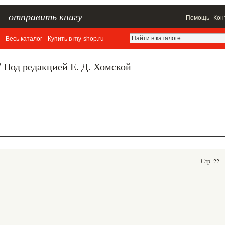
–
отправить книгу
—
Помощь
Кон
Весь каталог
Купить в my-shop.ru
/ Под редакцией Е. Д. Хомской
Стр. 22