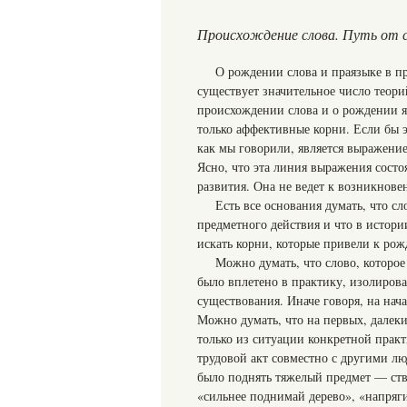
Происхождение слова. Путь от с
О рождении слова и праязыке в пр
существует значительное число теори
происхождении слова и о рождении яз
только аффективные корни. Если бы э
как мы говорили, является выражение
Ясно, что эта линия выражения состо
развития. Она не ведет к возникнове
Есть все основания думать, что сл
предметного действия и что в истори
искать корни, которые привели к рож
Можно думать, что слово, которое
было вплетено в практику, изолирова
существования. Иначе говоря, на нач
Можно думать, что на первых, далеки
только из ситуации конкретной практ
трудовой акт совместно с другими лю
было поднять тяжелый предмет — ство
«сильнее поднимай дерево», «напряги