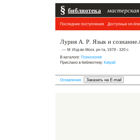
§
библиотека
–
мастерская
Последние поступления
Доступные on-line
Лурия А. Р. Язык и сознание.
. –– М: Изд-во Моск. ун-та, 1979 - 320 с.
В каталоге:
Психология
Прислано в библиотеку:
KatyaE
Оглавление