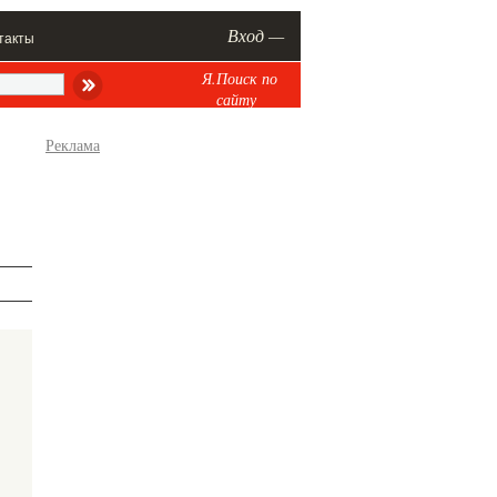
Вход —
такты
Я.Поиск по
сайту
Реклама