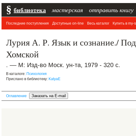
§
библиотека
–
мастерская
–
отправить книгу
Последние поступления
Доступные on-line
Весь каталог
Купить в my-s
Лурия А. Р. Язык и сознание./ Под
Хомской
. –– М: Изд-во Моск. ун-та, 1979 - 320 с.
В каталоге:
Психология
Прислано в библиотеку:
KatyaE
Оглавление