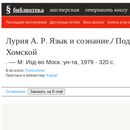
§
библиотека
–
мастерская
–
отправить книгу
Последние поступления
Доступные on-line
Весь каталог
Купить в my-s
Лурия А. Р. Язык и сознание./ Под
Хомской
. –– М: Изд-во Моск. ун-та, 1979 - 320 с.
В каталоге:
Психология
Прислано в библиотеку:
KatyaE
Оглавление