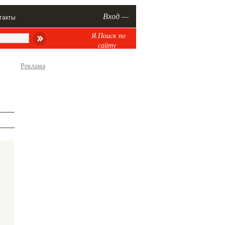
Вход —
такты
Я.Поиск по
сайту
Реклама