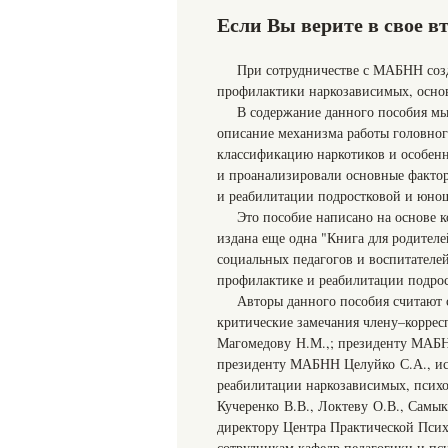
Если Вы верите в свое в
При сотрудничестве с МАБНН соз
профилактики наркозависимых, основ
В содержание данного пособия м
описание механизма работы головного
классификацию наркотиков и особенн
и проанализировали основные фактор
и реабилитации подростковой и юно
Это пособие написано на основе 
издана еще одна "Книга для родител
социальных педагогов и воспитателей
профилактике и реабилитации подро
Авторы данного пособия считают 
критические замечания члену–коррес
Магомедову Н.М.,; президенту МАБН
президенту МАБНН Целуйко С.А., ис
реабилитации наркозависимых, психо
Кучеренко В.В., Локтеву О.В., Самык
директору Центра Практической Псих
сотрудникам кафедр педагогики и пс