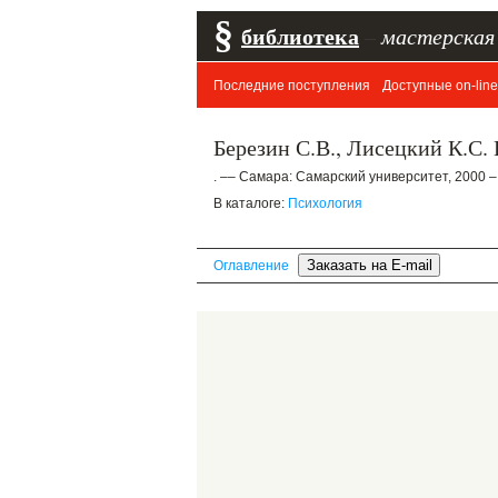
§
библиотека
–
мастерская
Последние поступления
Доступные on-line
Березин С.В., Лисецкий К.С.
. –– Самара: Самарский университет, 2000 – 
В каталоге:
Психология
Оглавление