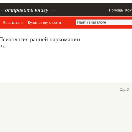
–
отправить книгу
—
Помощь
Кон
Весь каталог
Купить в my-shop.ru
 Психология ранней наркомании
64 с.
Стр. 5