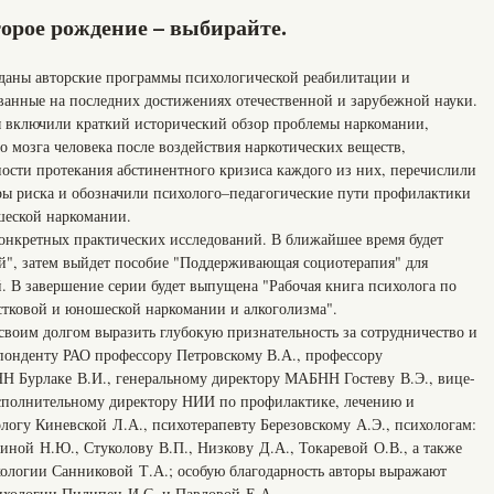
торое рождение – выбирайте.
даны авторские программы психологической реабилитации и
анные на последних достижениях отечественной и зарубежной науки.
ы включили краткий исторический обзор проблемы наркомании,
 мозга человека после воздействия наркотических веществ,
ости протекания абстинентного кризиса каждого из них, перечислили
ы риска и обозначили психолого–педагогические пути профилактики
шеской наркомании.
конкретных практических исследований. В ближайшее время будет
ей", затем выйдет пособие "Поддерживающая социотерапия" для
. В завершение серии будет выпущена "Рабочая книга психолога по
стковой и юношеской наркомании и алкоголизма".
своим долгом выразить глубокую признательность за сотрудничество и
понденту РАО профессору Петровскому В.А., профессору
Н Бурлаке В.И., генеральному директору МАБНН Гостеву В.Э., вице-
полнительному директору НИИ по профилактике, лечению и
логу Киневской Л.А., психотерапевту Березовскому А.Э., психологам:
иной Н.Ю., Стуколову В.П., Низкову Д.А., Токаревой О.В., а также
ологии Санниковой Т.А.; особую благодарность авторы выражают
ихологии Пилипец И.С. и Павловой Е.А.