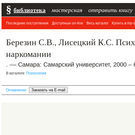
§
библиотека
–
мастерская
–
отправить книгу
Последние поступления
Доступные on-line
Весь каталог
Купить в my-s
Березин С.В., Лисецкий К.С. Пси
наркомании
. –– Самара: Самарский университет, 2000 – 
В каталоге:
Психология
Оглавление