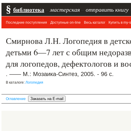
§
библиотека
–
мастерская
–
отправить книгу
Последние поступления
Доступные on-line
Весь каталог
Купить в my-s
Смирнова Л.Н. Логопедия в детско
детьми 6—7 лет с общим недораз
для логопедов, дефектологов и во
. —— М.: Мозаика-Синтез, 2005. - 96 с.
В каталоге:
Логопедия
Оглавление