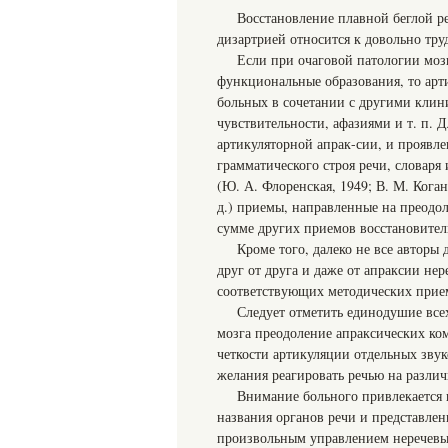
Восстановление плавной беглой р
дизартрией относится к довольно тру
Если при очаговой патологии моз
функциональные образования, то арт
больных в сочетании с другими клин
чувствительности, афазиями и т. п. 
артикуляторной апрак-сии, и проявл
грамматического строя речи, словаря
(Ю. А. Флоренская, 1949; В. М. Коган,
д.) приемы, направленные на преодол
сумме других приемов восстановител
Кроме того, далеко не все автор
друг от друга и даже от апраксии н
соответствующих методических прие
Следует отметить единодушие все
мозга преодоление апраксических ком
четкости артикуляции отдельных зву
желания реагировать речью на различ
Внимание больного привлекается 
названия органов речи и представлен
произвольным управлением неречевы