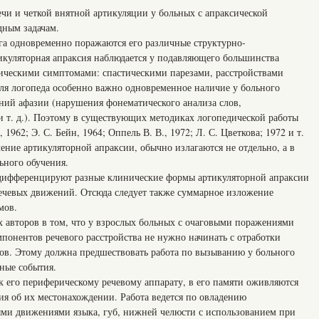
ечи и четкой внятной артикуляции у больных с апраксической
дным задачам.
га одновременно поражаются его различные структурно-
икуляторная апраксия наблюдается у подавляющего большинства
ическими симптомами: спастическими парезами, расстройствами
Для логопеда особенно важно одновременное наличие у больного
ений афазии (нарушения фонематического анализа слов,
 и т. д.). Поэтому в существующих методиках логопедической работы
 1962; Э. С. Бейн, 1964; Оппель В. В., 1972; Л. С. Цветкова; 1972 и т.
ение артикуляторной апраксии, обычно излагаются не отдельно, а в
ьного обучения.
ы дифференцируют разные клинические формы артикуляторной апраксии
еречевых движений. Отсюда следует также суммарное изложение
мов.
х авторов в том, что у взрослых больных с очаговыми поражениями
понентов речевого расстройства не нужно начинать с отработки
ков. Этому должна предшествовать работа по вызыванию у больного
ные события.
к его периферическому речевому аппарату, в его памяти оживляются
ия об их местонахождении. Работа ведется по овладению
ми движениями языка, губ, нижней челюсти с использованием при