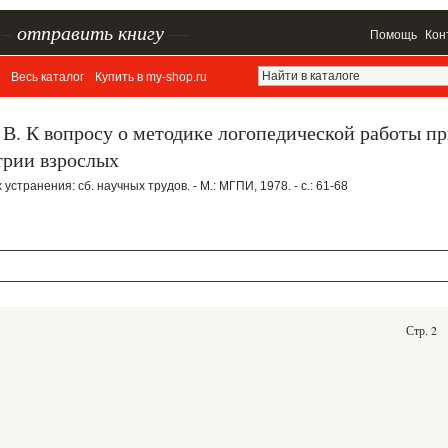
–
отправить книгу
—
Помощь
Кон
Весь каталог
Купить в my-shop.ru
. В. К вопросу о методике логопедической работы п
трии взрослых
устранения: сб. научных трудов. - М.: МГПИ, 1978. - с.: 61-68
Стр. 2