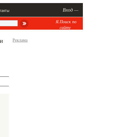
Вход —
такты
Я.Поиск по
сайту
ри
Реклама