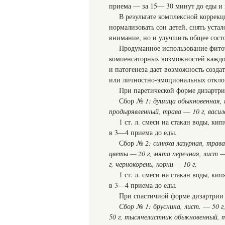
приема — за 15— 30 минут до еды и 
В результате комплексной коррекц
нормализовать сон детей, снять устал
внимание, но и улучшить общее состо
Продуманное использование фитот
компенсаторных возможностей каждого
и патогенеза дает возможность созд
или личностно-эмоциональных откло
При паретической форме дизартр
Сбор
№ 1: душица обыкновенная,
продырявленный, тра
ва
—
10 г, васи
1 ст. л. смеси на стакан воды, ки
в 3—4 приема до еды.
Сбор
№ 2: синюха лазурная, трав
цветы —
20 г, мята перечная, лист
г, чернокорень, корни — 10 г.
1 ст. л. смеси на стакан воды, ки
в 3—4 приема до еды.
При спастичиой форме дизартрии
Сбор № 1: брусника, лист.
—
50 г
50 г, тысячелистник обыкновенный,