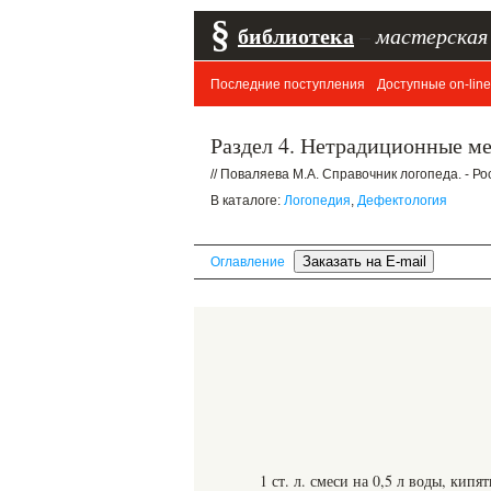
§
библиотека
–
мастерская
Последние поступления
Доступные on-line
Раздел 4. Нетрадиционные ме
// Поваляева М.А. Справочник логопеда. - Рос
В каталоге:
Логопедия
,
Дефектология
Оглавление
1 ст. л. смеси на 0,5 л воды, кипя