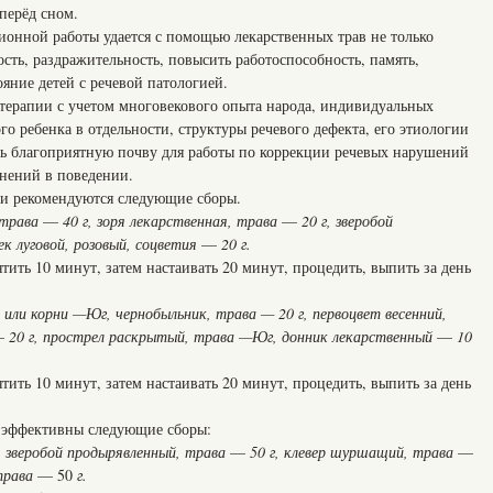
перёд сном.
ионной работы удается с помощью лекарственных трав не только
ость, раздражительность, повысить работоспособность, память,
яние детей с речевой патологией.
ерапии с учетом многовекового опыта народа, индивидуальных
 ребенка в отдельности, структуры речевого дефекта, его этиологии
ать благоприятную почву для работы по коррекции речевых нарушений
нений в поведении.
ии рекомендуются следующие сборы.
 трава
—
40 г, зоря лекарственная, трава
—
20 г, зверобой
лек луговой, розовый, соцветия
—
20 г.
пятить 10 минут, затем настаивать 20 минут, процедить, выпить за день
а или корни —Юг,
чернобыльник, трава — 20 г, первоцвет весенний,
—
20 г, прострел раскрытый,
трава —Юг, донник лекарственный
—
10
пятить 10 минут, затем настаивать 20 минут, процедить, выпить за день
 эффективны следующие сборы:
, зверобой продырявлен
ный, трава
—
50 г, клевер шуршащий, трава
—
 трава
— 50
г.