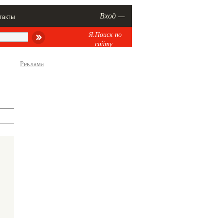
Вход —
такты
Я.Поиск по
сайту
Реклама