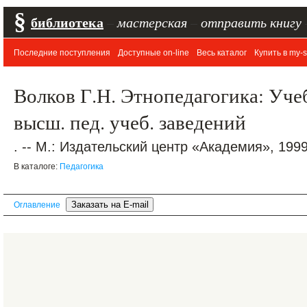
§
библиотека
–
мастерская
–
отправить книгу
Последние поступления
Доступные on-line
Весь каталог
Купить в my-s
Волков Г.Н. Этнопедагогика: Учеб.
высш. пед. учеб. заведений
. -- М.: Издательский центр «Академия», 1999.
В каталоге:
Педагогика
Оглавление