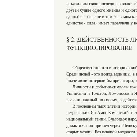
изъявил им свою последнюю волю: «Т
друзей будьте одного мнения и одног
едины!» - разве не в том же самом к
единстве - сила» имеет параллели у в
§ 2. ДЕЙСТВЕННОСТЬ 
ФУНКЦИОНИРОВАНИЕ
Общеизвестно, что в историческо
Среди людей - это всегда единицы, в
иначе люди потеряли бы ориентиры, 
Личности и события-символы тоже
Ушинский и Толстой, Ломоносов и Як
все они, каждый по своему, содейств
В последнем тысячелетии истории
педагогики» Ян Амос Коменский, ис
национальный гений. Благодаря наро
дидактике» он пришел через «Чешск
старых чехов». Без вековой мудрости