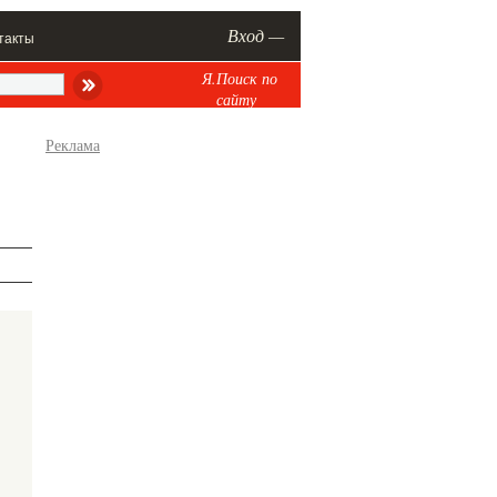
Вход —
такты
Я.Поиск по
сайту
Реклама