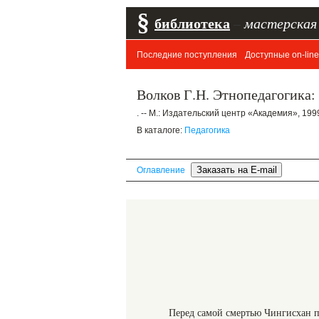
§
библиотека
–
мастерская
Последние поступления
Доступные on-line
Волков Г.Н. Этнопедагогика: У
. -- М.: Издательский центр «Академия», 1999.
В каталоге:
Педагогика
Оглавление
Перед самой смертью Чингисхан по