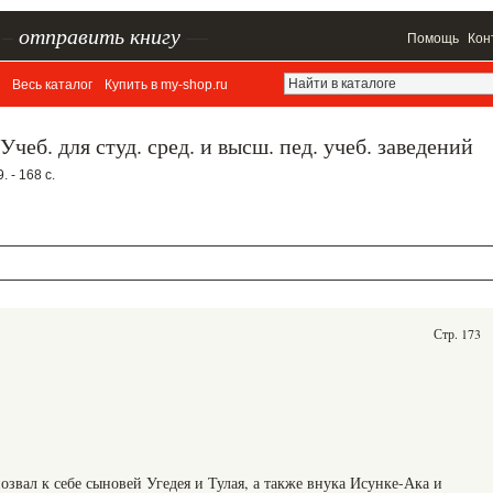
–
отправить книгу
—
Помощь
Кон
Весь каталог
Купить в my-shop.ru
чеб. для студ. сред. и высш. пед. учеб. заведений
 - 168 с.
Стр. 173
звал к себе сыновей Угедея и Тулая, а также внука Исунке-Ака и