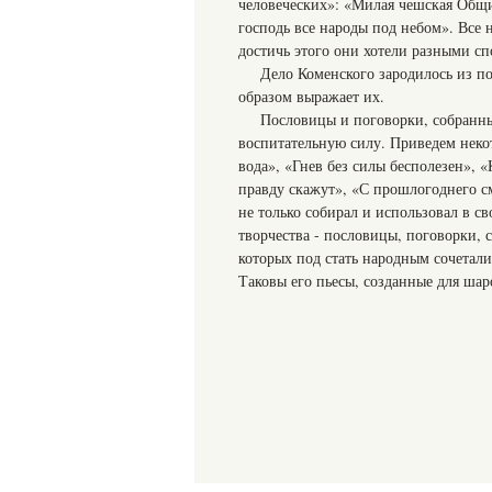
человеческих»: «Милая чешская Общин
господь все народы под небом». Все 
достичь этого они хотели разными сп
Дело Коменского зародилось из п
образом выражает их.
Пословицы и поговорки, собранны
воспитательную силу. Приведем некот
вода», «Гнев без силы бесполезен», 
правду скажут», «С прошлогоднего см
не только собирал и использовал в с
творчества - пословицы, поговорки, с
которых под стать народным сочетали
Таковы его пьесы, созданные для ша