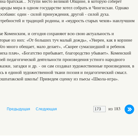
а братская... Уступи место великой Общине, в которую соберет
народы мира в одном государстве хотел собрать и Чингисхан. Однако
особами: один - силой принуждения, другой - силой духа.
отребностей и традиций родины, и «мудрость старых чехов» наилучшим
е Коменским, и сегодня сохраняют всю свою актуальность и
орые из них: «От больших туч малый дождь», «Уверен, как в корзине
«Кто много обещает, мало делает», «Скорее сумасшедший и ребенок
еха плач», «Богатство прибывает, благородство убывает». Коменский
воей педагогической деятельности произведения устного народного
казки, загадки и др. - он сам создавал художественные произведения, в
сь в единой художественной ткани поэзия и педагогический смысл.
рошпатакской школы! Приведем сценку из пьесы «Школа-игра».
из 183
Предыдущая
Следующая