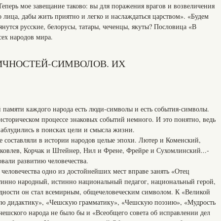
еперь мое завещание таково: вы для поражения врагов и возвеличения
о лица, дабы жить приятно и легко и наслаждаться царством». «Будем
лянутся русские, белорусы, татары, чеченцы, якуты? Пословица «В
сех народов мира.
ЛИЧНОСТЕЙ-СИМВОЛОВ. ИХ
й памяти каждого народа есть люди-символы и есть события-символы.
 историческом процессе знаковых событий немного. И это понятно, ведь
заблудились в поисках цели и смысла жизни.
 составляли в истории народов целые эпохи. Лютер и Коменский,
овлев, Корчак и Штейнер, Нил и Френе, Фрейре и Сухомлинский...-
овали развитию человечества.
 человечества одно из достойнейших мест вправе занять «Отец
тинно народный, истинно национальный педагог, национальный герой,
дности он стал всемирным, общечеловеческим символом. К «Великой
ую дидактику», «Чешскую грамматику», «Чешскую поэзию», «Мудрость
 чешского народа не было бы и «Всеобщего совета об исправлении дел