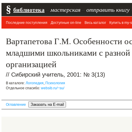
§
библиотека
–
мастерская
–
отправить книгу
Последние поступления
Доступные on-line
Весь каталог
Купить в my-s
Вартапетова Г.М. Особенности ос
младшими школьниками с разной 
организацией
// Сибирский учитель, 2001: № 3(13)
В каталоге:
Логопедия
,
Психология
Отдельное спасибо:
websib.ru/~su/
Оглавление