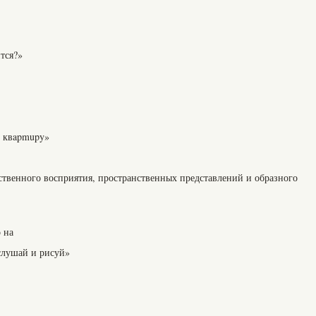
тся?»
ю квapmupy»
ственного восприятия, пространственных представлений и образного
 на
слушай и рисуй»