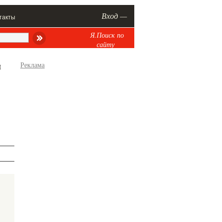
Вход —
такты
Я.Поиск по
сайту
я
Реклама