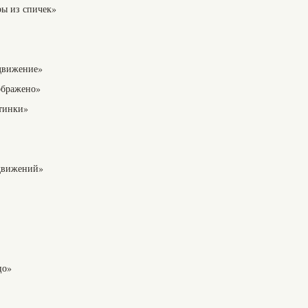
ы из спичек»
движение»
ображено»
ртинки»
движений»
цо»