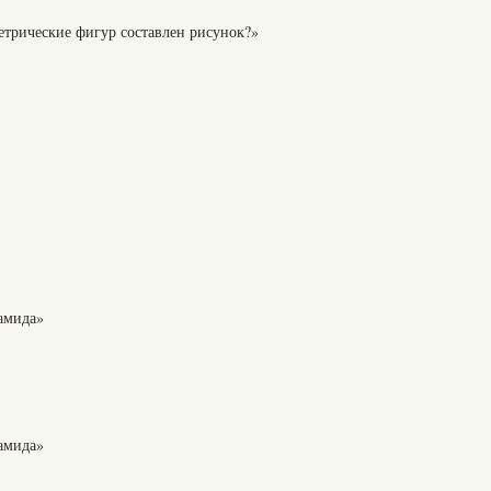
етрические фигур составлен рисунок?»
амида»
амида»