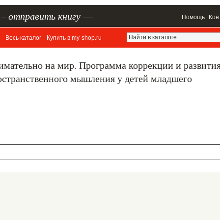
–
отправить книгу
—
Помощь
Кон
Весь каталог
Купить в my-shop.ru
имательно на мир. Программа коррекции и развити
ространственного мышления у детей младшего