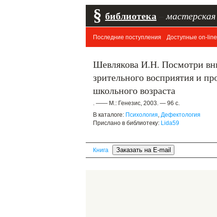
§
библиотека
–
мастерская
Последние поступления
Доступные on-line
Шевлякова И.Н. Посмотри вн
зрительного восприятия и п
школьного возраста
. —— М.: Генезис, 2003. — 96 с.
В каталоге:
Психология
,
Дефектология
Прислано в библиотеку:
Lida59
Книга