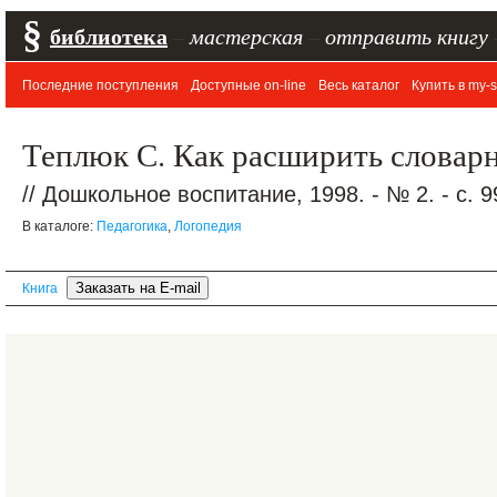
§
библиотека
–
мастерская
–
отправить книгу
Последние поступления
Доступные on-line
Весь каталог
Купить в my-s
Теплюк С. Как расширить словарн
// Дошкольное воспитание, 1998. - № 2. - с. 9
В каталоге:
Педагогика
,
Логопедия
Книга