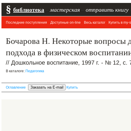
§
библиотека
–
мастерская
–
отправить книгу
Последние поступления
Доступные on-line
Весь каталог
Купить в my-s
Бочарова Н. Некоторые вопросы
подхода в физическом воспитании
// Дошкольное воспитание, 1997 г. - № 12, с. 
В каталоге:
Педагогика
Оглавление
Купить